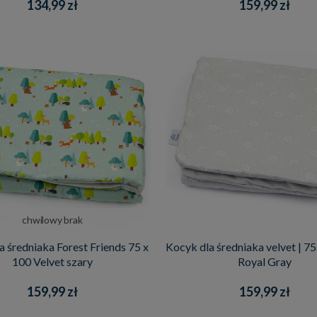
134,99 zł
159,99 zł
chwilowy brak
a średniaka Forest Friends 75 x
Kocyk dla średniaka velvet | 7
100 Velvet szary
Royal Gray
159,99 zł
159,99 zł