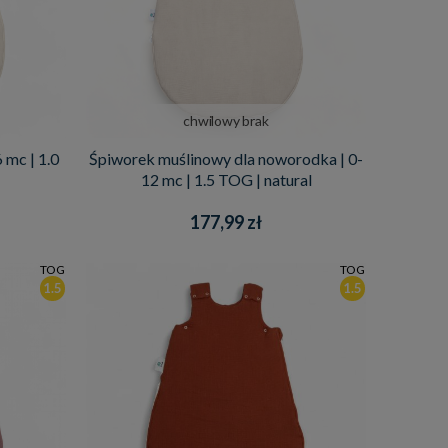
chwilowy brak
 mc | 1.0
Śpiworek muślinowy dla noworodka | 0-
12 mc | 1.5 TOG | natural
177,99 zł
TOG
TOG
1.5
1.5