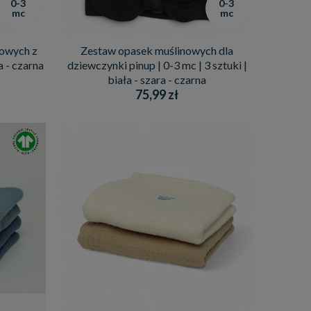
0-3
0-3
mc
mc
owych z
Zestaw opasek muślinowych dla
a - czarna
dziewczynki pinup | 0-3 mc | 3 sztuki |
biała - szara - czarna
75,99 zł