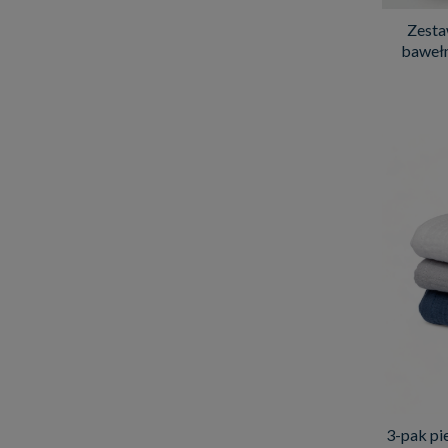
Zesta
bawełn
3-pak pi