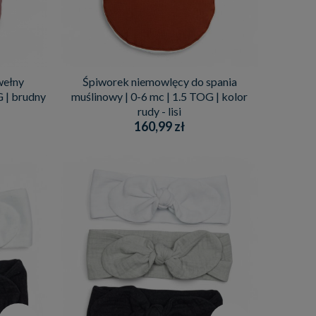
wełny
Śpiworek niemowlęcy do spania
G | brudny
muślinowy | 0-6 mc | 1.5 TOG | kolor
rudy - lisi
160,99 zł