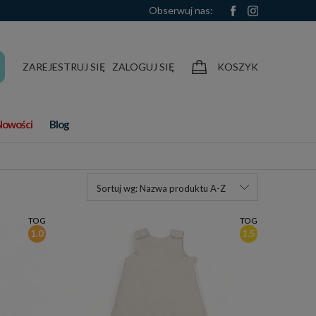
Obserwuj nas:
ZAREJESTRUJ SIĘ
ZALOGUJ SIĘ
KOSZYK
Nowości
Blog
Sortuj wg:
Nazwa produktu A-Z
TOG
TOG
1.0
1.5