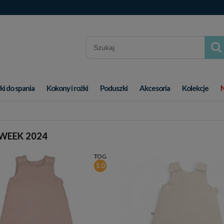
ki do spania
Kokony i rożki
Poduszki
Akcesoria
Kolekcje
WEEK 2024
TOG
1.0