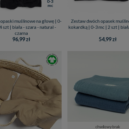
0-3
mc
opaski muślinowe na głowę | 0-
Zestaw dwóch opasek muślin
4 szt | biała - szara - natural -
kokardką | 0-3 mc | 2 szt | biał
czarna
96,99 zł
54,99 zł
chwilowy brak