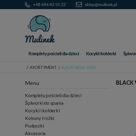
+48 696 43 55 22
sklep@mulinek.pl
Komplety pościeli dla dzieci
Kocyki i kołderki
Śpiwor
/
ASORTYMENT
/
BLACK WEEK 2024
BLACK 
Menu
Komplety pościeli dla dzieci
Śpiworki do spania
Kocyki i kołderki
Kokony i rożki
Poduszki
Akcesoria