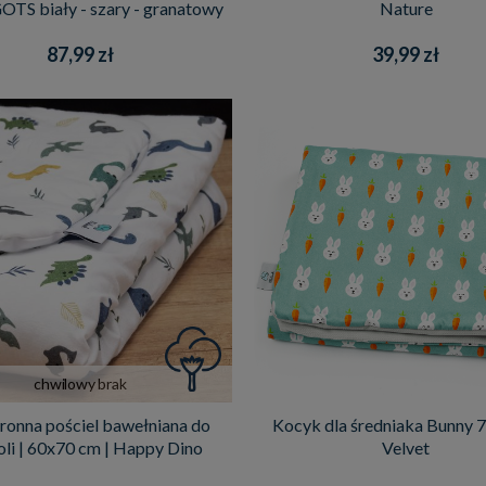
OTS biały - szary - granatowy
Nature
87,99 zł
39,99 zł
chwilowy brak
onna pościel bawełniana do
Kocyk dla średniaka Bunny 7
li | 60x70 cm | Happy Dino
Velvet