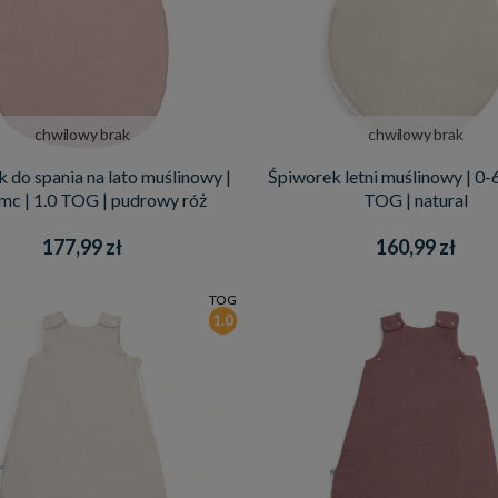
chwilowy brak
chwilowy brak
 do spania na lato muślinowy |
Śpiworek letni muślinowy | 0-6
mc | 1.0 TOG | pudrowy róż
TOG | natural
177,99 zł
160,99 zł
TOG
1.0