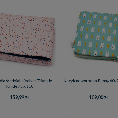
dla średniaka Velvet Triangle
Kocyk noworodka Bunny 60x7
Jungle 75 x 100
159,99 zł
109,00 zł