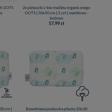
ch GOTS
2x pieluszki z bio muślinu organicznego
wy
GOTS | 50x50 cm | 2 szt | waniliowy -
beżowy
57,99 zł
30 cm |
Bawełniana poduszka płaska 20x30