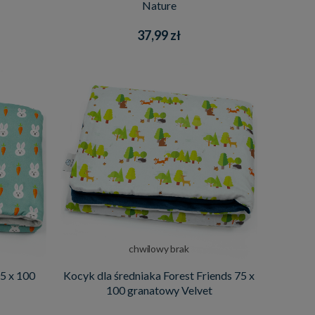
Nature
37,99 zł
chwilowy brak
5 x 100
Kocyk dla średniaka Forest Friends 75 x
100 granatowy Velvet