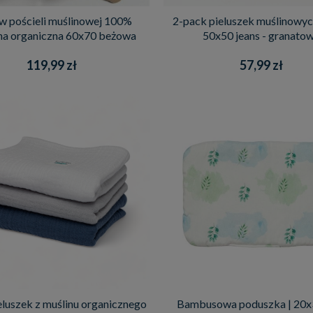
w pościeli muślinowej 100%
2-pack pieluszek muślinowy
a organiczna 60x70 beżowa
50x50 jeans - granato
119,99 zł
57,99 zł
eluszek z muślinu organicznego
Bambusowa poduszka | 20x