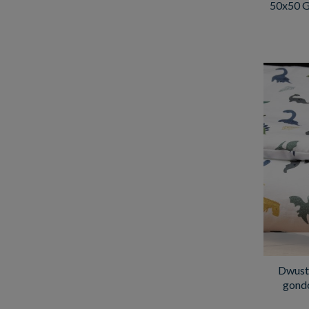
50x50 G
Dwustr
gondo