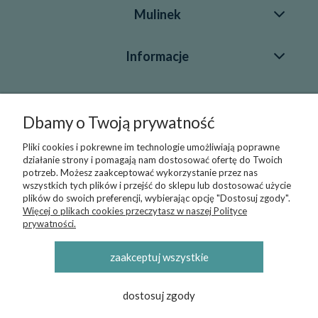
Mulinek
Informacje
Blog
Dbamy o Twoją prywatność
Pliki cookies i pokrewne im technologie umożliwiają poprawne
Kontakt
działanie strony i pomagają nam dostosować ofertę do Twoich
potrzeb. Możesz zaakceptować wykorzystanie przez nas
+48 696 43 55 22
wszystkich tych plików i przejść do sklepu lub dostosować użycie
plików do swoich preferencji, wybierając opcję "Dostosuj zgody".
sklep@mulinek.pl
Więcej o plikach cookies przeczytasz w naszej Polityce
prywatności.
© 2019-2026 Sklep Internetowy Mulinek - producent
zaakceptuj wszystkie
pościeli, kocyków i kołderek, poduszek oraz otulaczy -
Darmowa wysyłka / darmowa dostawa od 250 zł
dostosuj zgody