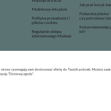
Współpraca B2B
Jak prać kocyk b
Mulinkowy leksykon
Poduszka płaska - 
Polityka prywatności i
czy potrzebna i b
plików cookies
Kokon niemowlęcy 
Regulamin sklepu
kit?
internetowego Mulinek
ie strony i pomagają nam dostosować ofertę do Twoich potrzeb. Możesz zaakc
 opcję "Dostosuj zgody".
pościeli, kocyków i kołderek, poduszek oraz otulaczy - Darmow