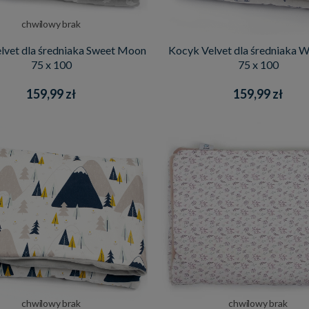
chwilowy brak
lvet dla średniaka Sweet Moon
Kocyk Velvet dla średniaka W
75 x 100
75 x 100
159,99 zł
159,99 zł
chwilowy brak
chwilowy brak