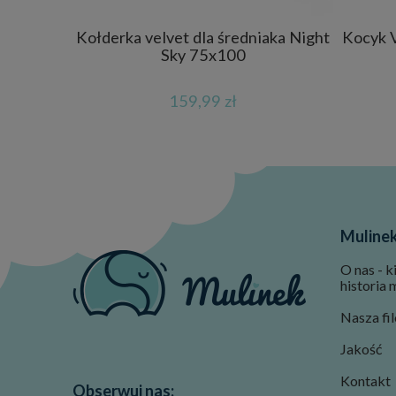
Kołderka velvet dla średniaka Night
Kocyk V
Sky 75x100
159,99 zł
Muline
O nas - k
historia 
Nasza fil
Jakość
Kontakt
Obserwuj nas: