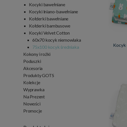
Kocyki bawełniane
Kocyki lniano-bawełniane
Kołderki bawełniane
Kołderki bambusowe
Kocyki Velvet Cotton
60x70 kocyk niemowlaka
Kocyk 
75x100 kocyk średniaka
Kokony i rożki
Poduszki
Akcesoria
Produkty GOTS
Kolekcje
Wyprawka
Na Prezent
Nowości
Promocje