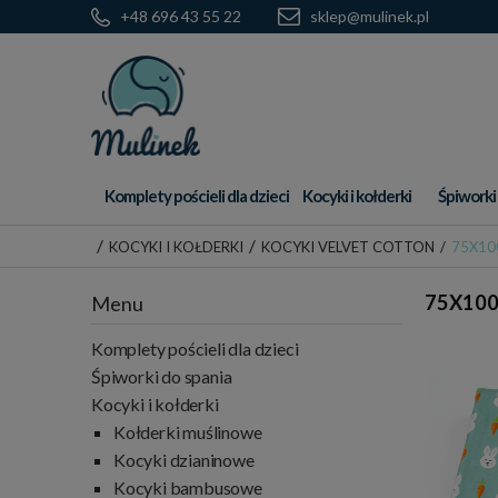
+48 696 43 55 22
sklep@mulinek.pl
Komplety pościeli dla dzieci
Kocyki i kołderki
Śpiworki
/
/
KOCYKI I KOŁDERKI
KOCYKI VELVET COTTON
/
75X10
75X100
Menu
Komplety pościeli dla dzieci
Śpiworki do spania
Kocyki i kołderki
Kołderki muślinowe
Kocyki dzianinowe
Kocyki bambusowe