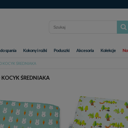
 do spania
Kokony i rożki
Poduszki
Akcesoria
Kolekcje
No
0 KOCYK ŚREDNIAKA
 KOCYK ŚREDNIAKA