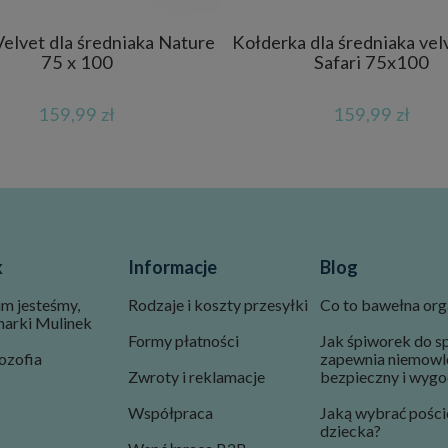
elvet dla średniaka Nature
Kołderka dla średniaka vel
75 x 100
Safari 75x100
159,99 zł
159,99 zł
k
Informacje
Blog
im jesteśmy,
Rodzaje i koszty przesyłki
Co to bawełna org
marki Mulinek
Formy płatności
Jak śpiworek do s
ozofia
zapewnia niemowl
Zwroty i reklamacje
bezpieczny i wygo
Współpraca
Jaką wybrać poście
dziecka?