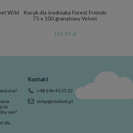
vet Wild
Kocyk dla średniaka Forest Friends
75 x 100 granatowy Velvet
159,99 zł
Kontakt
aniczna?
+48 696 43 55 22
pania
sklep@mulinek.pl
ęciu
dny sen?
l dla