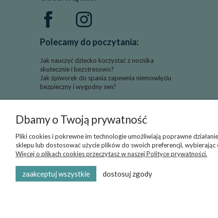
Polecamy do poczytania:
Jak nauczyć dziecko korzystać z nocnika
skutecznie i bezstresowo?
Jak śpiworek do spania zapewnia niemowlęciu
bezpieczny i wygodny sen?
Fajna kategoria:
Dbamy o Twoją prywatność
Kołderki do wózka dziecięcego
Pliki cookies i pokrewne im technologie umożliwiają poprawne działan
sklepu lub dostosować użycie plików do swoich preferencji, wybierając
Więcej o plikach cookies przeczytasz w naszej Polityce prywatności.
zaakceptuj wszystkie
dostosuj zgody
© 2019-2026 Sklep Internetowy Mulinek - producent 