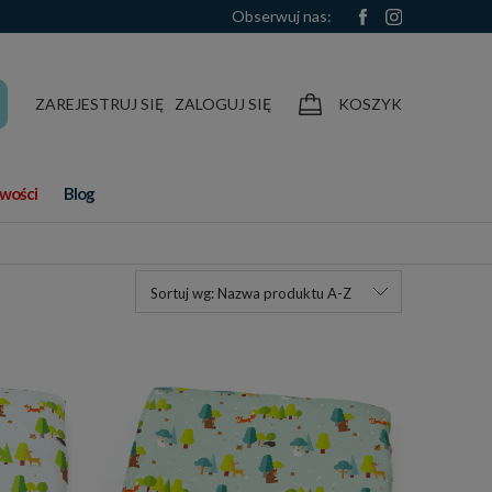
Obserwuj nas:
ZAREJESTRUJ SIĘ
ZALOGUJ SIĘ
KOSZYK
wości
Blog
Sortuj wg:
Nazwa produktu A-Z