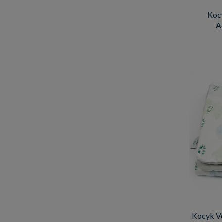
Kocy
A
Kocyk Ve