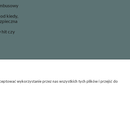
ambusowy
od kiedy,
ezpieczna
hit czy
eptować wykorzystanie przez nas wszystkich tych plików i przejść do
a wysyłka / darmowa dostawa od 250 zł