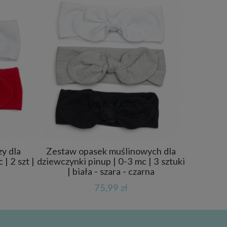
y dla
Zestaw opasek muślinowych dla
| 2 szt |
dziewczynki pinup | 0-3 mc | 3 sztuki
| biała - szara - czarna
75,99 zł