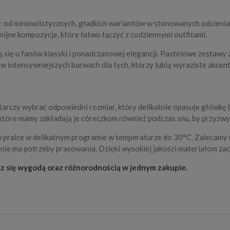
: od minimalistycznych, gładkich wariantów w stonowanych odcienia
ijne kompozycje, które łatwo łączyć z codziennymi outfitami.
ą się u fanów klasyki i ponadczasowej elegancji. Pastelowe zestawy 
 w intensywniejszych barwach dla tych, którzy lubią wyraziste akcent
tarczy wybrać odpowiedni rozmiar, który delikatnie opasuje główkę 
ektóre mamy zakładają je córeczkom również podczas snu, by przyzwy
b w pralce w delikatnym programie w temperaturze do 30°C. Zalecamy
nie ma potrzeby prasowania. Dzięki wysokiej jakości materiałom zac
sz się wygodą oraz różnorodnością w jednym zakupie.