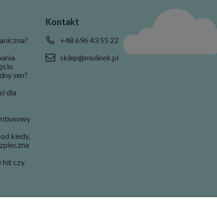
Kontakt
aniczna?
+48 696 43 55 22
pania
sklep@mulinek.pl
ęciu
dny sen?
l dla
ambusowy
od kiedy,
ezpieczna
hit czy