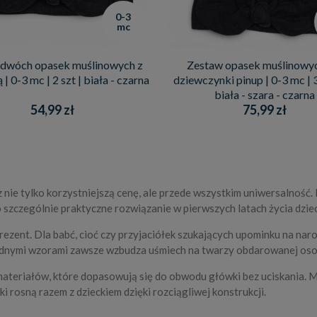
0-3
mc
 dwóch opasek muślinowych z
Zestaw opasek muślinowyc
| 0-3 mc | 2 szt | biała - czarna
dziewczynki pinup | 0-3 mc | 3
biała - szara - czarna
54,99 zł
75,99 zł
?
nie tylko korzystniejszą cenę, ale przede wszystkim uniwersalność.
 szczególnie praktyczne rozwiązanie w pierwszych latach życia dziec
ezent. Dla babć, cioć czy przyjaciółek szukających upominku na narod
odnymi wzorami zawsze wzbudza uśmiech na twarzy obdarowanej oso
materiałów, które dopasowują się do obwodu główki bez uciskania. 
i rosną razem z dzieckiem dzięki rozciągliwej konstrukcji.