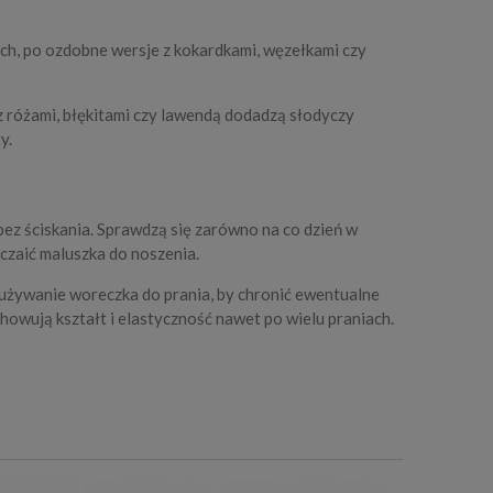
ch, po ozdobne wersje z kokardkami, węzełkami czy
z różami, błękitami czy lawendą dodadzą słodyczy
y.
bez ściskania. Sprawdzą się zarówno na co dzień w
czaić maluszka do noszenia.
 używanie woreczka do prania, by chronić ewentualne
howują kształt i elastyczność nawet po wielu praniach.