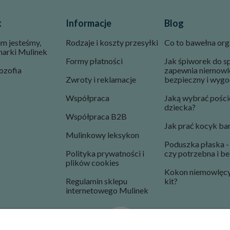
k
Informacje
Blog
im jesteśmy,
Rodzaje i koszty przesyłki
Co to bawełna org
marki Mulinek
Formy płatności
Jak śpiworek do s
ozofia
zapewnia niemowl
Zwroty i reklamacje
bezpieczny i wygo
Współpraca
Jaką wybrać poście
dziecka?
Współpraca B2B
Jak prać kocyk b
Mulinkowy leksykon
Poduszka płaska - 
Polityka prywatności i
czy potrzebna i b
plików cookies
Kokon niemowlęcy 
Regulamin sklepu
kit?
internetowego Mulinek