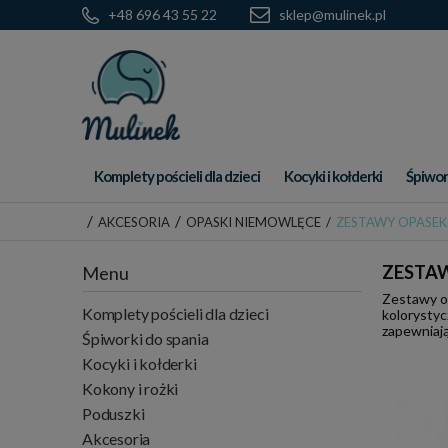
+48 696 43 55 22
sklep@mulinek.pl
Komplety pościeli dla dzieci
Kocyki i kołderki
Śpiwor
/
/
AKCESORIA
OPASKI NIEMOWLĘCE
/
ZESTAWY OPASEK
ZESTAW
Menu
Zestawy op
Komplety pościeli dla dzieci
kolorystyc
zapewniają
Śpiworki do spania
Kocyki i kołderki
Kokony i rożki
Poduszki
Akcesoria