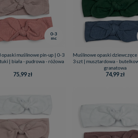
0-3
mc
 opaski muślinowe pin-up | 0-3
Muślinowe opaski dziewczęce |
ztuki | biała - pudrowa - różowa
3 szt | musztardowa - butelkow
granatowa
75,99 zł
74,99 zł