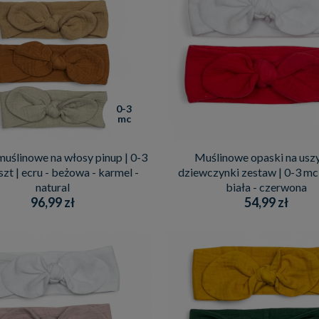
0-3
mc
uślinowe na włosy pinup | 0-3
Muślinowe opaski na uszy
szt | ecru - beżowa - karmel -
dziewczynki zestaw | 0-3 mc |
natural
biała - czerwona
96,99 zł
54,99 zł