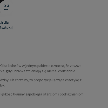
0-3
mc
h dla
 sztuki |
 Kilka kolorów w jednym pakiecie oznacza, że zawsze
ka, gdy ubranka zmieniają się niemal codziennie.
ziny lub chrzciny, to propozycja łącząca estetykę z
by.
Miękkość tkaniny zapobiega otarciom i podrażnieniom,