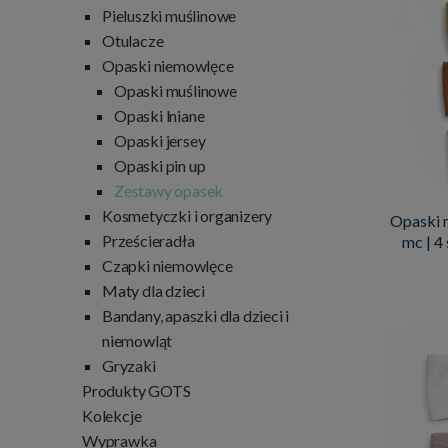
Pieluszki muślinowe
Otulacze
Opaski niemowlęce
Opaski muślinowe
Opaski lniane
Opaski jersey
Opaski pin up
Zestawy opasek
Kosmetyczki i organizery
Opaski m
Prześcieradła
mc | 4 
Czapki niemowlęce
Maty dla dzieci
Bandany, apaszki dla dzieci i
niemowląt
Gryzaki
Produkty GOTS
Kolekcje
Wyprawka