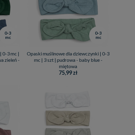
0-3
0-3
mc
mc
 0-3 mc |
Opaski muślinowe dla dziewczynki | 0-3
a zieleń -
mc | 3 szt | pudrowa - baby blue -
miętowa
75,99 zł