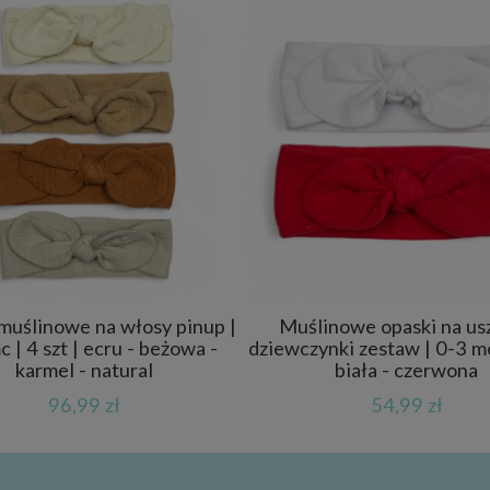
muślinowe na włosy pinup |
Muślinowe opaski na usz
 | 4 szt | ecru - beżowa -
dziewczynki zestaw | 0-3 mc 
karmel - natural
biała - czerwona
96,99 zł
54,99 zł