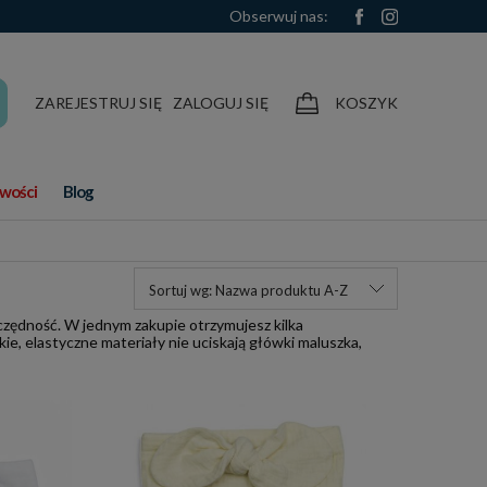
Obserwuj nas:
ZAREJESTRUJ SIĘ
ZALOGUJ SIĘ
KOSZYK
wości
Blog
Sortuj wg:
Nazwa produktu A-Z
czędność. W jednym zakupie otrzymujesz kilka
kie, elastyczne materiały nie uciskają główki maluszka,