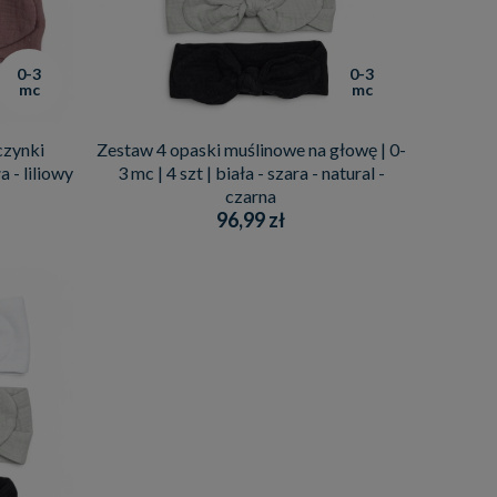
0-3
0-3
mc
mc
czynki
Zestaw 4 opaski muślinowe na głowę | 0-
a - liliowy
3 mc | 4 szt | biała - szara - natural -
czarna
96,99 zł