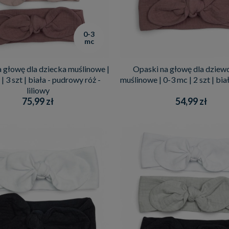
0-3
mc
 głowę dla dziecka muślinowe |
Opaski na głowę dla dziew
| 3 szt | biała - pudrowy róż -
muślinowe | 0-3 mc | 2 szt | biał
liliowy
75,99 zł
54,99 zł