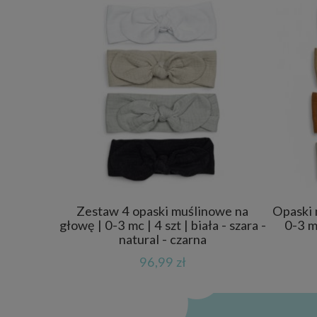
Zestaw 4 opaski muślinowe na
Opaski 
głowę | 0-3 mc | 4 szt | biała - szara -
0-3 mc
natural - czarna
96,99 zł