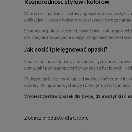
Różnorodność stylów i kolorów
W ofercie znajdziesz zestawy opasek w różnych stylach
aplikacjami. Kolory dobrane w zestawach tworzą harmon
Stonowane palety z beżami, szarościami i bielą sprawdz
stylizacjom na specjalne okazje. Znajdziesz też zestawy
Jak nosić i pielęgnować opaski?
Opaski można zakładać już od pierwszych dni życia. wys
domu, jak i podczas spacerów czy sesji zdjęciowych. Ni
Pielęgnacja jest prosta: opaski można prać ręcznie lu
ozdoby. Po upraniu wystarczy rozłożyć do wyschnięcia, 
Wybierz zestaw opasek dla swojej dziewczynki i cie
Zobacz produkty dla Ciebie