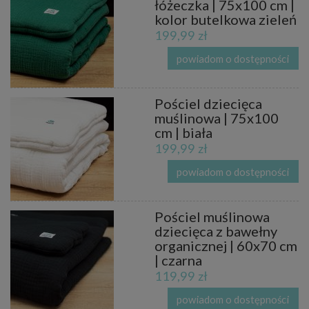
łóżeczka | 75x100 cm |
kolor butelkowa zieleń
199,99 zł
powiadom o dostępności
Pościel dziecięca
muślinowa | 75x100
cm | biała
199,99 zł
powiadom o dostępności
Pościel muślinowa
dziecięca z bawełny
organicznej | 60x70 cm
| czarna
119,99 zł
powiadom o dostępności