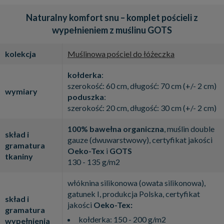
Naturalny komfort snu – komplet pościeli z
wypełnieniem z muślinu GOTS
kolekcja
Muślinowa pościel do łóżeczka
kołderka
:
szerokość: 60 cm, długość: 70 cm (+/- 2 cm)
wymiary
poduszka
:
szerokość: 20 cm, długość: 30 cm (+/- 2 cm)
100% bawełna organiczna
, muślin double
skład i
gauze (dwuwarstwowy), certyfikat jakości
gramatura
Oeko-Tex
i
GOTS
tkaniny
130 - 135 g/m2
włóknina silikonowa (owata silikonowa),
gatunek I, produkcja Polska, certyfikat
skład i
jakości
Oeko-Tex:
gramatura
kołderka: 150 - 200 g/m2
wypełnienia