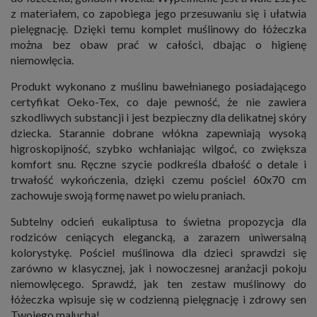
z materiałem, co zapobiega jego przesuwaniu się i ułatwia
pielęgnację. Dzięki temu komplet muślinowy do łóżeczka
można bez obaw prać w całości, dbając o higienę
niemowlęcia.
Produkt wykonano z muślinu bawełnianego posiadającego
certyfikat Oeko-Tex, co daje pewność, że nie zawiera
szkodliwych substancji i jest bezpieczny dla delikatnej skóry
dziecka. Starannie dobrane włókna zapewniają wysoką
higroskopijność, szybko wchłaniając wilgoć, co zwiększa
komfort snu. Ręczne szycie podkreśla dbałość o detale i
trwałość wykończenia, dzięki czemu pościel 60x70 cm
zachowuje swoją formę nawet po wielu praniach.
Subtelny odcień eukaliptusa to świetna propozycja dla
rodziców ceniących elegancką, a zarazem uniwersalną
kolorystykę. Pościel muślinowa dla dzieci sprawdzi się
zarówno w klasycznej, jak i nowoczesnej aranżacji pokoju
niemowlęcego. Sprawdź, jak ten zestaw muślinowy do
łóżeczka wpisuje się w codzienną pielęgnację i zdrowy sen
Twojego malucha!