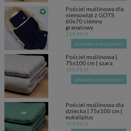
Pościel muślinowa dla
niemowląt z GOTS
60x70 ciemny
granatowy
119,99 zł
powiadom o dostępności
Pościel muślinowa |
75x100 cm | szara
199,99 zł
powiadom o dostępności
Pościel muślinowa dla
dziecka | 75x100 cm |
eukaliptus
199,99 zł