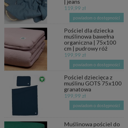
| jeans
119,99 zł
powiadom o dostępności
Pościel dla dziecka
muślinowa bawełna
organiczna | 75x100
cm | pudrowy róż
199,99 zł
powiadom o dostępności
Pościel dziecięca z
muślinu GOTS 75x100
granatowa
199,99 zł
powiadom o dostępności
Muślinowa pościel do