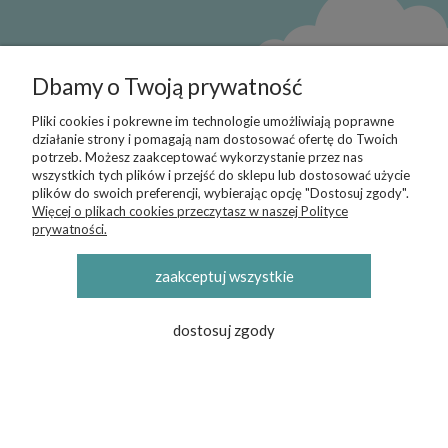
Obserwuj nas:
Dbamy o Twoją prywatność
Pliki cookies i pokrewne im technologie umożliwiają poprawne
działanie strony i pomagają nam dostosować ofertę do Twoich
Polecamy do poczytania:
potrzeb. Możesz zaakceptować wykorzystanie przez nas
wszystkich tych plików i przejść do sklepu lub dostosować użycie
Jak nauczyć dziecko korzystać z nocnika skutecznie i bezstresowo?
plików do swoich preferencji, wybierając opcję "Dostosuj zgody".
Jak śpiworek do spania zapewnia niemowlęciu bezpieczny i wygodny
Więcej o plikach cookies przeczytasz w naszej Polityce
sen?
prywatności.
Fajna kategoria:
zaakceptuj wszystkie
Kołderki do wózka dziecięcego
dostosuj zgody
Mulinek
Informacje