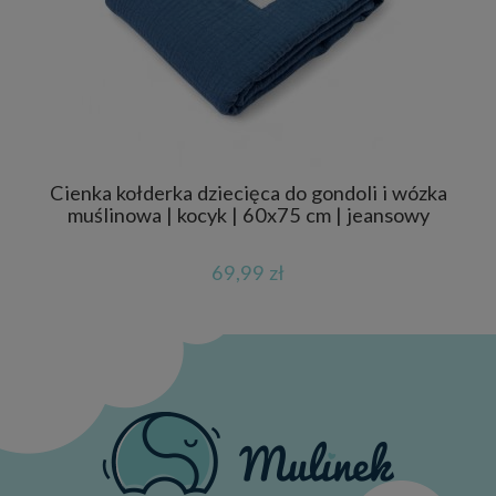
Cienka kołderka dziecięca do gondoli i wózka
Pośc
muślinowa | kocyk | 60x75 cm | jeansowy
69,99 zł