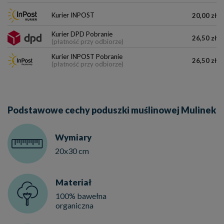
Kurier INPOST
20,00 zł
Kurier DPD Pobranie
26,50 zł
(płatność przy odbiorze)
Kurier INPOST Pobranie
26,50 zł
(płatność przy odbiorze)
Podstawowe cechy poduszki muślinowej Mulinek
Wymiary
20x30 cm
Materiał
100% bawełna
organiczna