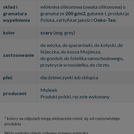
skład i
włóknina silikonowa (owata silikonowa) o
gramatura
gramaturze
200 g/m2
, gatunek I, produkcja
wypełnienia
Polska, certyfikat jakości
Oeko-Tex:
kolor
szary
(eng. grey)
do wózka, do spacerówki, do kołyski, do
łóżeczka, do kosza Mojżesza,
zastosowanie
do gondoli, do fotelika samochodowego,
przykrycie w nosidełku, do chrztu
płeć
dla dziewczynki lub chłopca
Mulinek
producent
Produkt polski, ręcznie wykonany
* kolory na zdjęciach mogą nieznacznie różnić się od rzeczywistego
produktu
Wzór nadruku objęty ochroną prawno-autorską.