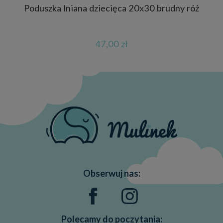
Poduszka lniana dziecięca 20x30 brudny róż
Po
47,00 zł
Obserwuj nas:
Polecamy do poczytania: