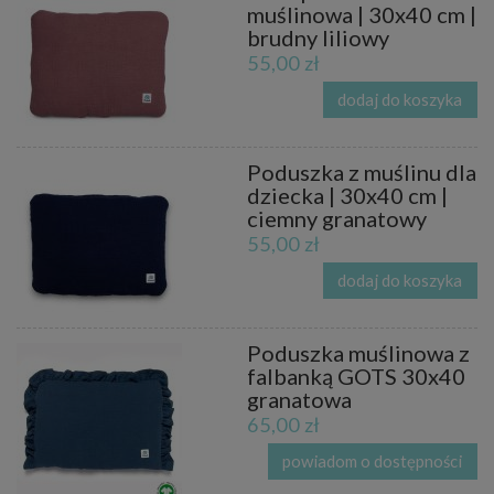
muślinowa | 30x40 cm |
brudny liliowy
55,00 zł
dodaj do koszyka
Poduszka z muślinu dla
dziecka | 30x40 cm |
ciemny granatowy
55,00 zł
dodaj do koszyka
Poduszka muślinowa z
falbanką GOTS 30x40
granatowa
65,00 zł
powiadom o dostępności