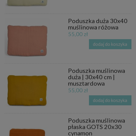
Poduszka duża 30x40
muślinowa różowa
55,00 zł
dodaj do koszyka
Poduszka muślinowa
duża | 30x40 cm |
musztardowa
55,00 zł
dodaj do koszyka
Poduszka muślinowa
płaska GOTS 20x30
cynamon