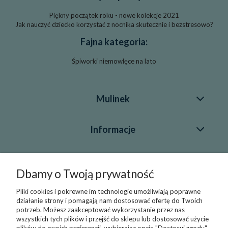
Piękny początek roku - nowe kolekcje 2021
Jak nauczyć dziecko korzystać z nocnika skutecznie i bezstresowo?
Fajna kategoria:
Śpiworki niemowlęce na lato
Mulinek
Informacje
Blog
Dbamy o Twoją prywatność
Pliki cookies i pokrewne im technologie umożliwiają poprawne
Kontakt
działanie strony i pomagają nam dostosować ofertę do Twoich
potrzeb. Możesz zaakceptować wykorzystanie przez nas
+48 696 43 55 22
wszystkich tych plików i przejść do sklepu lub dostosować użycie