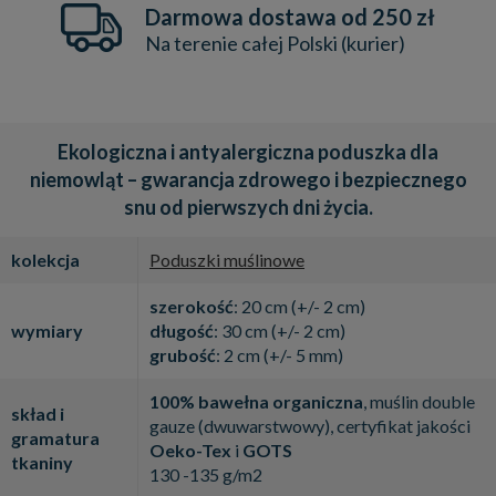
Darmowa dostawa od 250 zł
Na terenie całej Polski (kurier)
Ekologiczna i antyalergiczna poduszka dla
niemowląt – gwarancja zdrowego i bezpiecznego
snu od pierwszych dni życia.
kolekcja
Poduszki muślinowe
szerokość
: 20 cm (+/- 2 cm)
wymiary
długość
: 30 cm (+/- 2 cm)
grubość
: 2 cm (+/- 5 mm)
100% bawełna organiczna
, muślin double
skład i
gauze (dwuwarstwowy), certyfikat jakości
gramatura
Oeko-Tex
i
GOTS
tkaniny
130 -135 g/m2