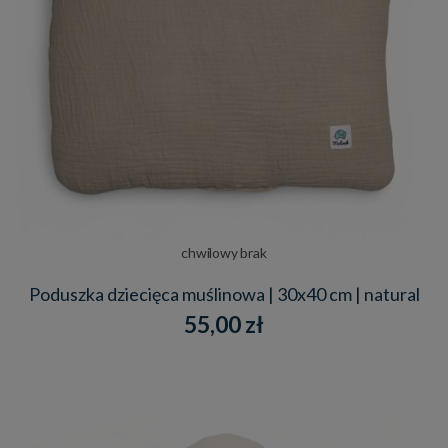
chwilowy brak
Poduszka dziecięca muślinowa | 30x40 cm | natural
55,00 zł