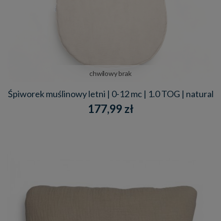
chwilowy brak
Śpiworek muślinowy letni | 0-12 mc | 1.0 TOG | natural
177,99 zł