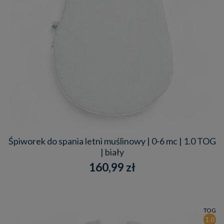
Śpiworek do spania letni muślinowy | 0-6 mc | 1.0 TOG
| biały
160,99 zł
TOG
1.0