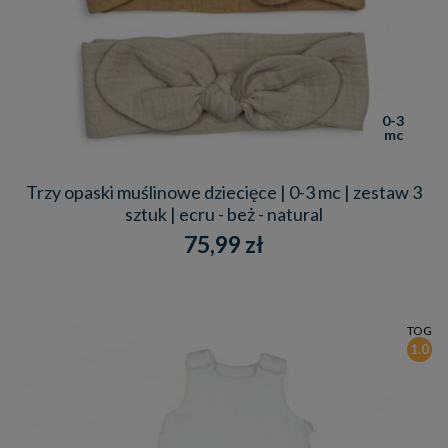
0-3
mc
Trzy opaski muślinowe dziecięce | 0-3 mc | zestaw 3
sztuk | ecru - beż - natural
75,99 zł
TOG
1.0