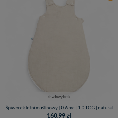
chwilowy brak
Śpiworek letni muślinowy | 0-6 mc | 1.0 TOG | natural
160,99 zł