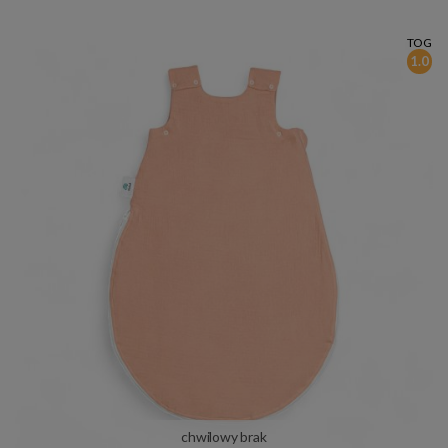
TOG
1.0
chwilowy brak