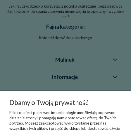
Jak nauczyć dziecko korzystać z nocnika skutecznie i bezstresowo?
Jak śpiworek do spania zapewnia niemowlęciu bezpieczny i wygodny
sen?
Fajna kategoria:
Kołderki do wózka dziecięcego
Mulinek
Informacje
Blog
Dbamy o Twoją prywatność
Pliki cookies i pokrewne im technologie umożliwiają poprawne
Kontakt
działanie strony i pomagają nam dostosować ofertę do Twoich
potrzeb. Możesz zaakceptować wykorzystanie przez nas
+48 696 43 55 22
wszystkich tych plików i przejść do sklepu lub dostosować użycie