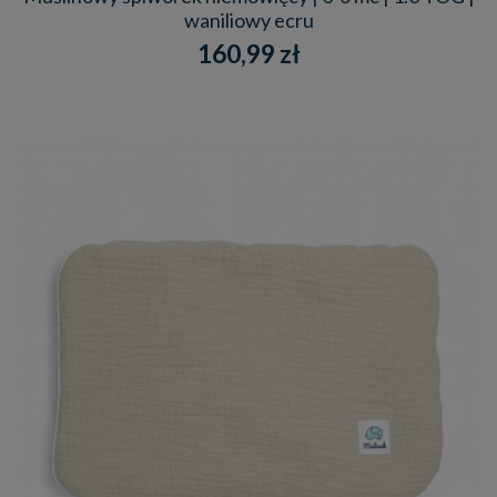
waniliowy ecru
160,99 zł