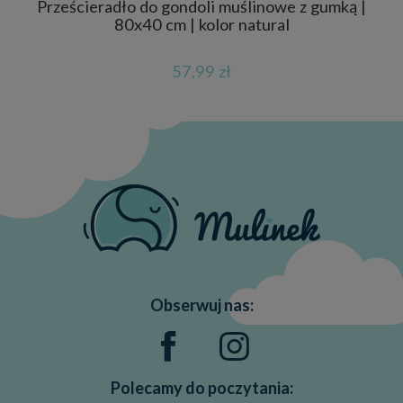
Prześcieradło do gondoli muślinowe z gumką |
Piel
80x40 cm | kolor natural
57,99 zł
Obserwuj nas:
Polecamy do poczytania: