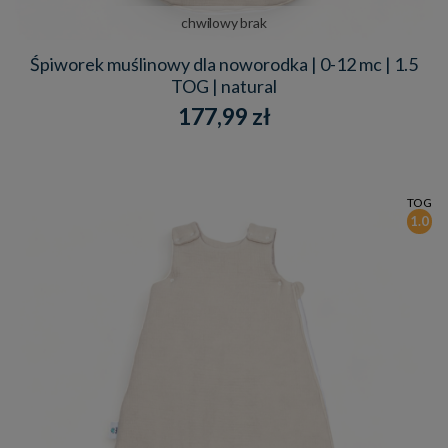
chwilowy brak
Śpiworek muślinowy dla noworodka | 0-12 mc | 1.5
TOG | natural
177,99 zł
TOG
1.0