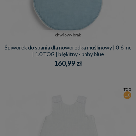
chwilowy brak
Śpiworek do spania dla noworodka muślinowy | 0-6 mc
| 1.0 TOG | błękitny - baby blue
160,99 zł
TOG
1.0