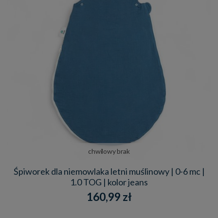
chwilowy brak
Śpiworek dla niemowlaka letni muślinowy | 0-6 mc |
1.0 TOG | kolor jeans
160,99 zł