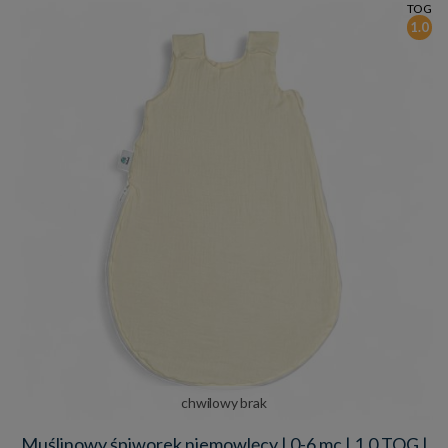
TOG
1.0
chwilowy brak
Muślinowy śpiworek niemowlęcy | 0-6 mc | 1.0 TOG |