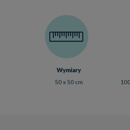
Wymiary
50 x 50 cm
100