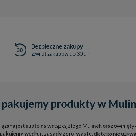
Bezpieczne zakupy
Zwrot zakupów do 30 dni
 pakujemy produkty w Muli
ązana jest subtelną wstążką z logo Mulinek oraz owinięty 
pakujemy według zasady zero-waste
, dlatego nie używ