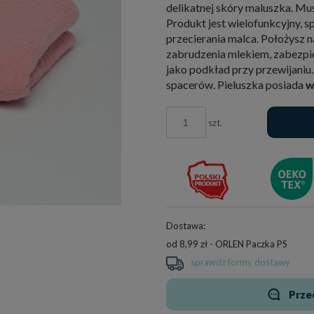
delikatnej skóry maluszka. Muś
Produkt jest wielofunkcyjny, sp
przecierania malca. Położysz n
zabrudzenia mlekiem, zabezpie
jako podkład przy przewijaniu.
spacerów. Pieluszka posiada
w
szt.
Dostawa:
od 8,99 zł
- ORLEN Paczka PS
sprawdź formy dostawy
Przec