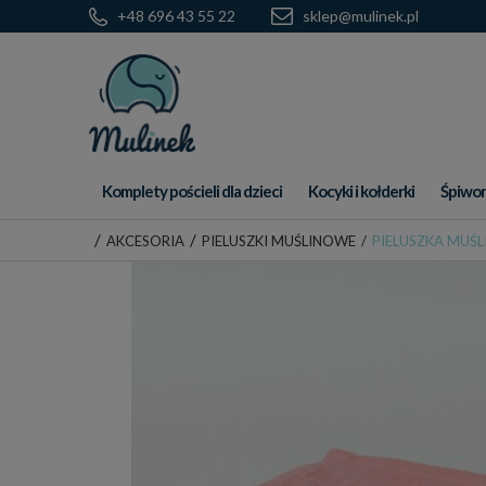
+48 696 43 55 22
sklep@mulinek.pl
Komplety pościeli dla dzieci
Kocyki i kołderki
Śpiwor
/
/
AKCESORIA
PIELUSZKI MUŚLINOWE
/
PIELUSZKA MUŚ