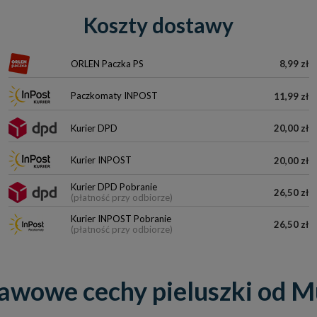
Koszty dostawy
ORLEN Paczka PS
8,99 zł
Paczkomaty INPOST
11,99 zł
Kurier DPD
20,00 zł
Kurier INPOST
20,00 zł
Kurier DPD Pobranie
26,50 zł
(płatność przy odbiorze)
Kurier INPOST Pobranie
26,50 zł
(płatność przy odbiorze)
awowe cechy pieluszki od M