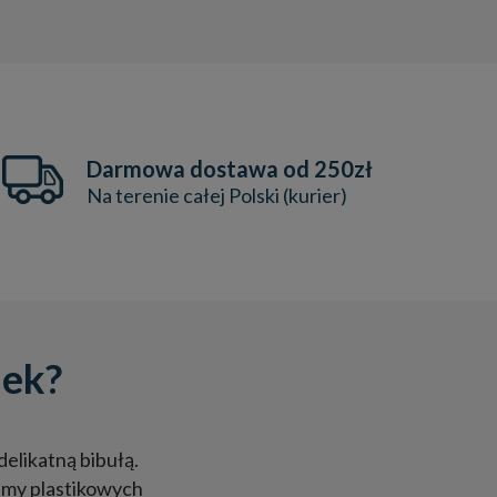
Darmowa dostawa od 250zł
Na terenie całej Polski (kurier)
nek?
delikatną bibułą.
amy plastikowych