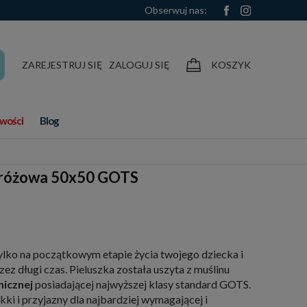
Obserwuj nas:
ZAREJESTRUJ SIĘ
ZALOGUJ SIĘ
KOSZYK
wości
Blog
a różowa 50x50 GOTS
tylko na początkowym etapie życia twojego dziecka i
zez długi czas. Pieluszka została uszyta z muślinu
nicznej
posiadającej najwyższej klasy standard GOTS.
kki i przyjazny dla najbardziej wymagającej i