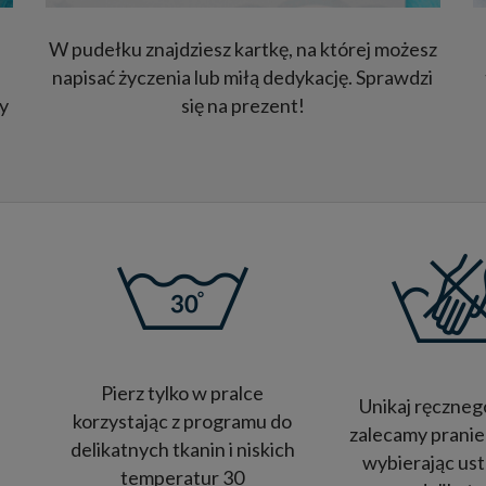
W pudełku znajdziesz kartkę, na której możesz
napisać życzenia lub miłą dedykację. Sprawdzi
y
się na prezent!
Pierz tylko w pralce
Unikaj ręczneg
korzystając z programu do
zalecamy pranie
delikatnych tkanin i niskich
wybierając us
temperatur 30