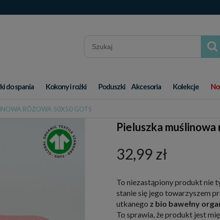
ki do spania
Kokony i rożki
Poduszki
Akcesoria
Kolekcje
No
LINOWA RÓŻOWA 50X50 GOTS
Pieluszka muślinow
32,99 zł
To niezastąpiony produkt nie 
stanie się jego towarzyszem pr
utkanego
z bio bawełny orga
To sprawia, że produkt jest mię