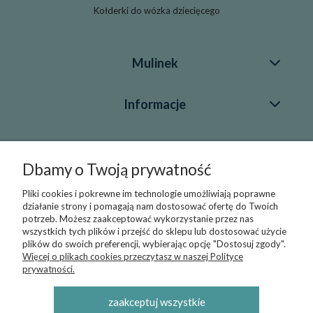
Kołderki do wózka dziecięcego
Mulinek
Informacje
Blog
Dbamy o Twoją prywatność
Pliki cookies i pokrewne im technologie umożliwiają poprawne
Kontakt
działanie strony i pomagają nam dostosować ofertę do Twoich
potrzeb. Możesz zaakceptować wykorzystanie przez nas
+48 696 43 55 22
wszystkich tych plików i przejść do sklepu lub dostosować użycie
plików do swoich preferencji, wybierając opcję "Dostosuj zgody".
sklep@mulinek.pl
Więcej o plikach cookies przeczytasz w naszej Polityce
prywatności.
© 2019-2026 Sklep Internetowy Mulinek - producent
zaakceptuj wszystkie
pościeli, kocyków i kołderek, poduszek oraz otulaczy -