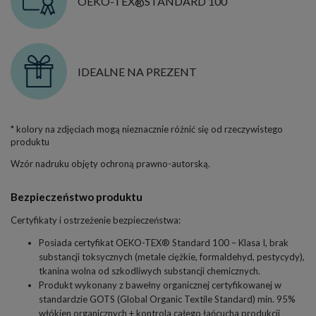
OEKO-TEX
STANDARD 100
®
IDEALNE NA PREZENT
* kolory na zdjęciach mogą nieznacznie różnić się od rzeczywistego
produktu
Wzór nadruku objęty ochroną prawno-autorską.
Bezpieczeństwo produktu
Certyfikaty i ostrzeżenie bezpieczeństwa:
Posiada certyfikat OEKO-TEX® Standard 100 – Klasa I, brak
substancji toksycznych (metale ciężkie, formaldehyd, pestycydy),
tkanina wolna od szkodliwych substancji chemicznych.
Produkt wykonany z bawełny organicznej certyfikowanej w
standardzie GOTS (Global Organic Textile Standard) min. 95%
włókien organicznych + kontrola całego łańcucha produkcji