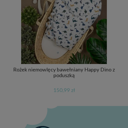
Rożek niemowlęcy bawełniany Happy Dino z
B
poduszką
150,99 zł