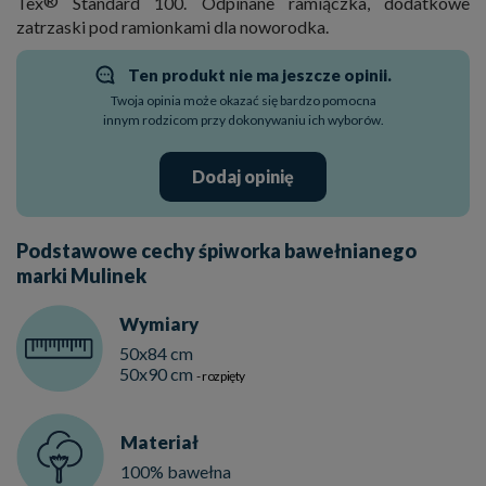
®
Tex
Standard 100. Odpinane ramiączka, dodatkowe
zatrzaski pod ramionkami dla noworodka.
Ten produkt nie ma jeszcze opinii.
Twoja opinia może okazać się bardzo pomocna
innym rodzicom przy dokonywaniu ich wyborów.
Dodaj opinię
Podstawowe cechy śpiworka bawełnianego
marki Mulinek
Wymiary
50x84 cm
50x90 cm
- rozpięty
Materiał
100% bawełna