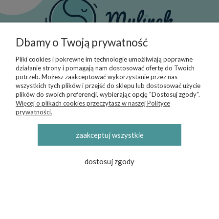
Dbamy o Twoją prywatność
Pliki cookies i pokrewne im technologie umożliwiają poprawne
Obserwuj nas:
działanie strony i pomagają nam dostosować ofertę do Twoich
potrzeb. Możesz zaakceptować wykorzystanie przez nas
wszystkich tych plików i przejść do sklepu lub dostosować użycie
plików do swoich preferencji, wybierając opcję "Dostosuj zgody".
Więcej o plikach cookies przeczytasz w naszej Polityce
Polecamy do poczytania:
prywatności.
Piękne, mulinkowe pomysły na prezent
Jak otulać noworodka?
zaakceptuj wszystkie
Fajna kategoria:
dostosuj zgody
Opaski wiązane na głowę
Mulinek