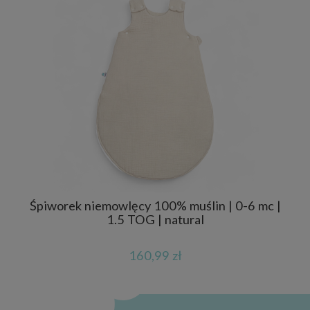
Śpiworek niemowlęcy 100% muślin | 0-6 mc |
Śpi
1.5 TOG | natural
160,99 zł