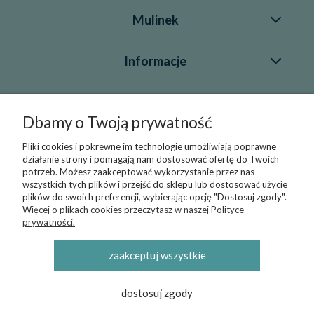
Mulinek
Informacje
Blog
Dbamy o Twoją prywatność
Pliki cookies i pokrewne im technologie umożliwiają poprawne
Kontakt
działanie strony i pomagają nam dostosować ofertę do Twoich
potrzeb. Możesz zaakceptować wykorzystanie przez nas
+48 696 43 55 22
wszystkich tych plików i przejść do sklepu lub dostosować użycie
plików do swoich preferencji, wybierając opcję "Dostosuj zgody".
sklep@mulinek.pl
Więcej o plikach cookies przeczytasz w naszej Polityce
prywatności.
zaakceptuj wszystkie
© 2019-2026 Sklep Internetowy Mulinek - producent
pościeli, kocyków i kołderek, poduszek oraz otulaczy -
Darmowa wysyłka / darmowa dostawa od 250 zł
dostosuj zgody