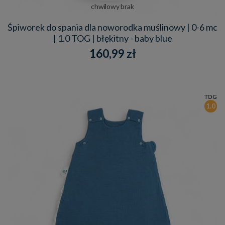
chwilowy brak
Śpiworek do spania dla noworodka muślinowy | 0-6 mc
| 1.0 TOG | błękitny - baby blue
160,99 zł
TOG
1.0