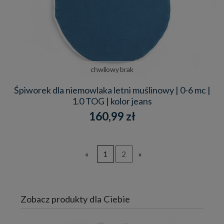
chwilowy brak
Śpiworek dla niemowlaka letni muślinowy | 0-6 mc |
1.0 TOG | kolor jeans
160,99 zł
«
1
2
»
Zobacz produkty dla Ciebie