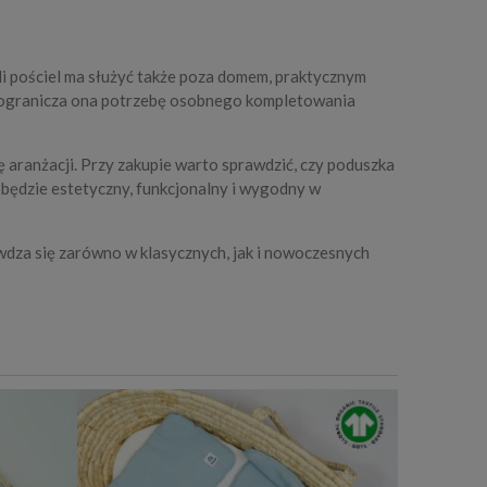
li pościel ma służyć także poza domem, praktycznym
aż ogranicza ona potrzebę osobnego kompletowania
ę aranżacji. Przy zakupie warto sprawdzić, czy poduszka
 będzie estetyczny, funkcjonalny i wygodny w
wdza się zarówno w klasycznych, jak i nowoczesnych