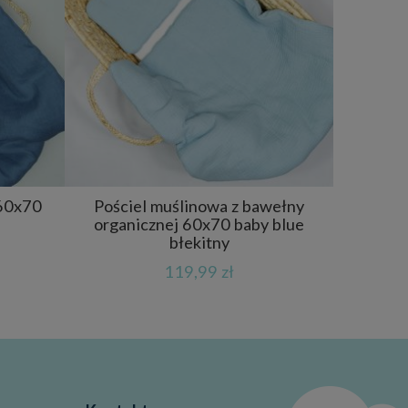
 60x70
Pościel muślinowa z bawełny
organicznej 60x70 baby blue
błekitny
119,99 zł