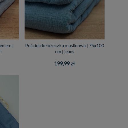
eniem |
Pościel do łóżeczka muślinowa | 75x100
e
cm | jeans
199,99 zł