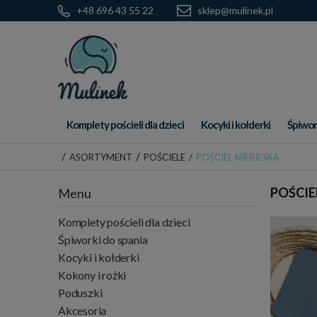
+48 696 43 55 22
sklep@mulinek.pl
Komplety pościeli dla dzieci
Kocyki i kołderki
Śpiwor
/
/
ASORTYMENT
POŚCIELE
/
POŚCIEL NIEBIESKA
POŚCIE
Menu
Komplety pościeli dla dzieci
Śpiworki do spania
Kocyki i kołderki
Kokony i rożki
Poduszki
Akcesoria