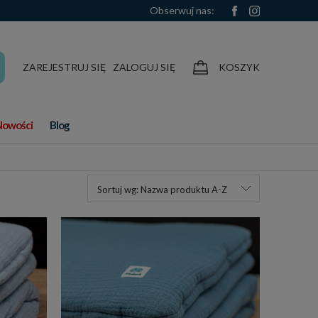
Obserwuj nas:
ZAREJESTRUJ SIĘ
ZALOGUJ SIĘ
KOSZYK
Nowości
Blog
Sortuj wg:
Nazwa produktu A-Z