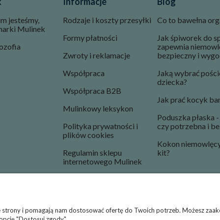
k
Informacje
Blog
im jesteśmy,
Rodzaje i koszty przesyłki
Co to bawełna org
marki Mulinek
Formy płatności
Jak śpiworek do s
ozofia
zapewnia niemowl
Zwroty i reklamacje
bezpieczny i wygo
Współpraca
Jaką wybrać poście
dziecka?
Współpraca B2B
Jak prać kocyk b
Mulinkowy leksykon
Poduszka płaska - 
Polityka prywatności i
czy potrzebna i b
plików cookies
Kokon niemowlęcy 
Regulamin sklepu
kit?
internetowego Mulinek
ie strony i pomagają nam dostosować ofertę do Twoich potrzeb. Możesz zaakc
 opcję "Dostosuj zgody".