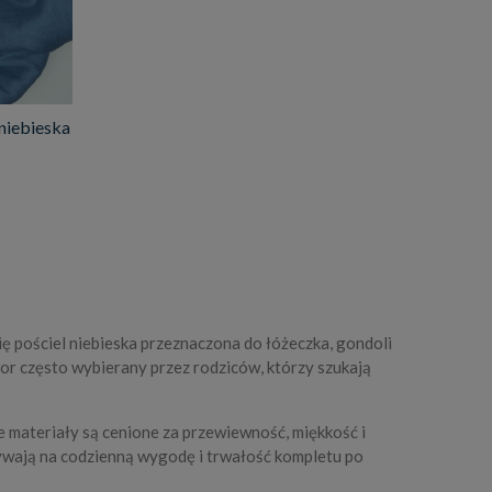
 niebieska
ię pościel niebieska przeznaczona do łóżeczka, gondoli
lor często wybierany przez rodziców, którzy szukają
e materiały są cenione za przewiewność, miękkość i
ywają na codzienną wygodę i trwałość kompletu po