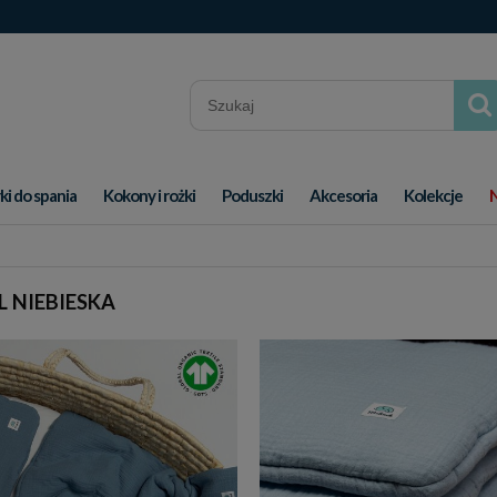
ki do spania
Kokony i rożki
Poduszki
Akcesoria
Kolekcje
L NIEBIESKA