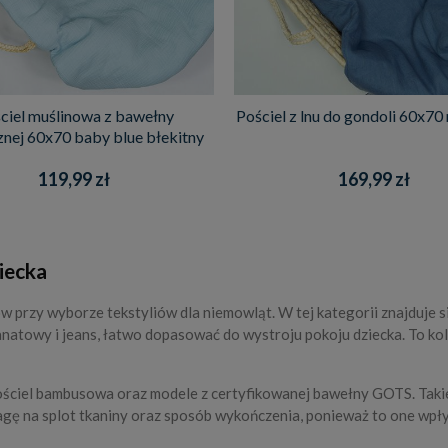
ciel muślinowa z bawełny
Pościel z lnu do gondoli 60x70
znej 60x70 baby blue błekitny
119,99 zł
169,99 zł
ziecka
w przy wyborze tekstyliów dla niemowląt. W tej kategorii znajduje s
anatowy i jeans, łatwo dopasować do wystroju pokoju dziecka. To ko
 pościel bambusowa oraz modele z certyfikowanej bawełny GOTS. Taki
agę na splot tkaniny oraz sposób wykończenia, ponieważ to one wpł