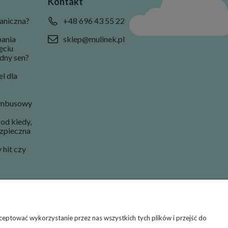
Kontakt
aniczna?
+48 696 43 55 22
pania
sklep@mulinek.pl
ęciu
dny sen?
l dla
ambusowy
od kiedy,
ezpieczna
hit czy
eptować wykorzystanie przez nas wszystkich tych plików i przejść do