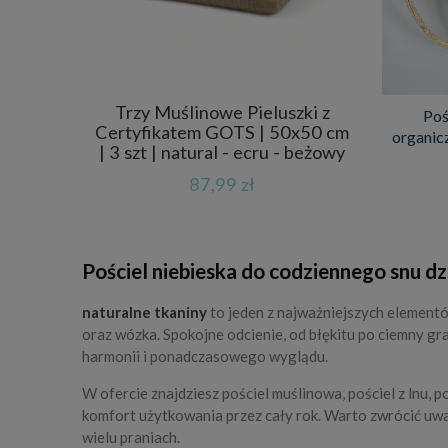
Trzy Muślinowe Pieluszki z
Poś
Certyfikatem GOTS | 50x50 cm
organic
| 3 szt | natural - ecru - beżowy
87,99 zł
Pościel niebieska do codziennego snu d
naturalne tkaniny
to jeden z najważniejszych elementó
oraz wózka. Spokojne odcienie, od błękitu po ciemny gr
harmonii i ponadczasowego wyglądu.
W ofercie znajdziesz pościel muślinowa, pościel z lnu,
komfort użytkowania przez cały rok. Warto zwrócić uw
wielu praniach.