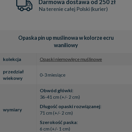
Darmowa dostawa od 250 zł
Na terenie całej Polski (kurier)
Opaska pin up muślinowa w kolorze ecru
waniliowy
kolekcja
Opaski niemowlęce muślinowe
przedział
0-3 miesiące
wiekowy
Obwód główki
:
36-41 cm (+/- 2 cm)
Długość opaski rozwiązanej
:
wymiary
71 cm (+/- 2 cm)
Szerokość paska
:
6 cm (+/- 1 cm)