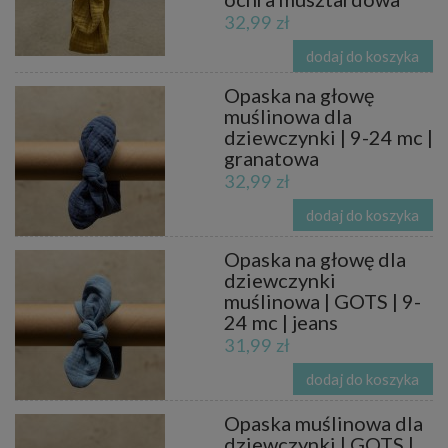
32,99 zł
dodaj do koszyka
Opaska na głowę
muślinowa dla
dziewczynki | 9-24 mc |
granatowa
32,99 zł
dodaj do koszyka
Opaska na głowę dla
dziewczynki
muślinowa | GOTS | 9-
24 mc | jeans
31,99 zł
dodaj do koszyka
Opaska muślinowa dla
dziewczynki | GOTS |