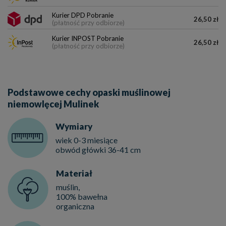
Kurier DPD Pobranie
26,50 zł
(płatność przy odbiorze)
Kurier INPOST Pobranie
26,50 zł
(płatność przy odbiorze)
Podstawowe cechy opaski muślinowej
niemowlęcej Mulinek
Wymiary
wiek 0-3 miesiące
obwód główki 36-41 cm
Materiał
muślin,
100% bawełna
organiczna