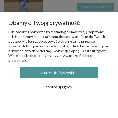
dodaj do koszyka
Dbamy o Twoją prywatność
Opaska na głowę
muślinowa | 9-24 mc |
Pliki cookies i pokrewne im technologie umożliwiają poprawne
beżowa
działanie strony i pomagają nam dostosować ofertę do Twoich
32,99 zł
potrzeb. Możesz zaakceptować wykorzystanie przez nas
wszystkich tych plików i przejść do sklepu lub dostosować użycie
dodaj do koszyka
plików do swoich preferencji, wybierając opcję "Dostosuj zgody".
Więcej o plikach cookies przeczytasz w naszej Polityce
prywatności.
Opaska na głowę dla
niemowlaka muślinowa
zaakceptuj wszystkie
| 0-3 mc | natural
29,99 zł
dostosuj zgody
dodaj do koszyka
Opaska dla
niemowlaka pin-up