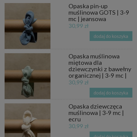
Opaska pin-up
muślinowa GOTS | 3-9
mc | jeansowa
30,99 zł
dodaj do koszyka
Opaska muślinowa
miętowa dla
dziewczynki z bawełny
organicznej | 3-9 mc |
30,99 zł
dodaj do koszyka
Opaska dziewczęca
muślinowa | 3-9 mc |
ecru
30,99 zł
dodaj do koszyka