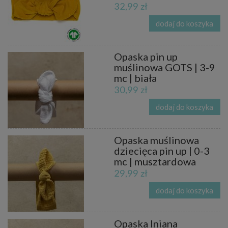
32,99 zł
dodaj do koszyka
Opaska pin up
muślinowa GOTS | 3-9
mc | biała
30,99 zł
dodaj do koszyka
Opaska muślinowa
dziecięca pin up | 0-3
mc | musztardowa
29,99 zł
dodaj do koszyka
Opaska lniana