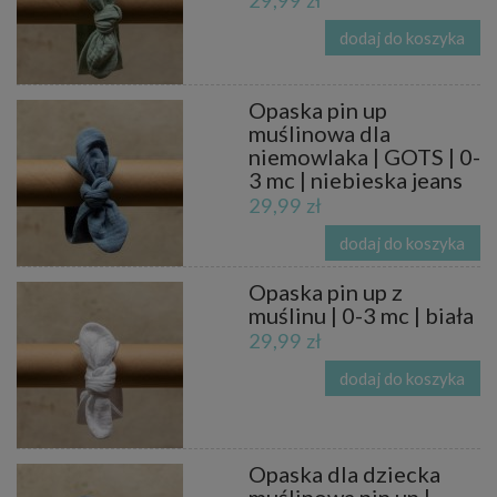
29,99 zł
dodaj do koszyka
Opaska pin up
muślinowa dla
niemowlaka | GOTS | 0-
3 mc | niebieska jeans
29,99 zł
dodaj do koszyka
Opaska pin up z
muślinu | 0-3 mc | biała
29,99 zł
dodaj do koszyka
Opaska dla dziecka