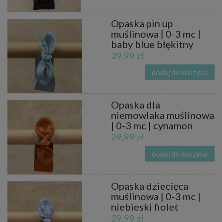
Opaska pin up
muślinowa | 0-3 mc |
baby blue błękitny
29,99 zł
dodaj do koszyka
Opaska dla
niemowlaka muślinowa
| 0-3 mc | cynamon
29,99 zł
dodaj do koszyka
Opaska dziecięca
muślinowa | 0-3 mc |
niebieski fiolet
29,99 zł