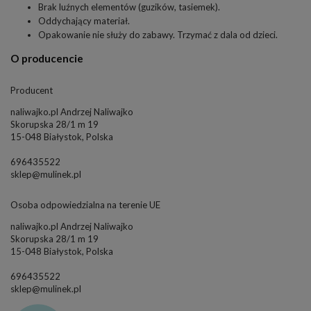
Brak luźnych elementów (guzików, tasiemek).
Oddychający materiał.
Opakowanie nie służy do zabawy. Trzymać z dala od dzieci.
O producencie
Producent
naliwajko.pl Andrzej Naliwajko
Skorupska 28/1 m 19
15-048 Białystok, Polska
696435522
sklep@mulinek.pl
Osoba odpowiedzialna na terenie UE
naliwajko.pl Andrzej Naliwajko
Skorupska 28/1 m 19
15-048 Białystok, Polska
696435522
sklep@mulinek.pl