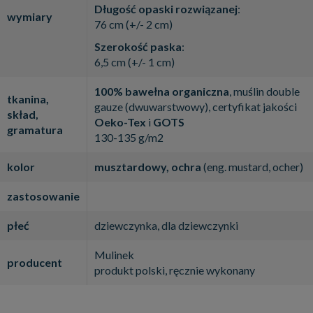
Długość opaski rozwiązanej
:
wymiary
76 cm (+/- 2 cm)
Szerokość paska
:
6,5 cm (+/- 1 cm)
100% bawełna organiczna
, muślin double
tkanina,
gauze (dwuwarstwowy), certyfikat jakości
skład,
Oeko-Tex
i
GOTS
gramatura
130-135 g/m2
kolor
musztardowy, ochra
(eng. mustard, ocher)
zastosowanie
płeć
dziewczynka, dla dziewczynki
Mulinek
producent
produkt polski, ręcznie wykonany