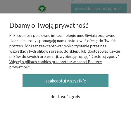
powiadom o dostępności
Opaska pin up lniana |
Dbamy o Twoją prywatność
0-3 mc | niebieska
38,99 zł
Pliki cookies i pokrewne im technologie umożliwiają poprawne
działanie strony i pomagają nam dostosować ofertę do Twoich
powiadom o dostępności
potrzeb. Możesz zaakceptować wykorzystanie przez nas
wszystkich tych plików i przejść do sklepu lub dostosować użycie
plików do swoich preferencji, wybierając opcję "Dostosuj zgody".
Więcej o plikach cookies przeczytasz w naszej Polityce
prywatności.
Opaska pin-up
niemowlęca jersey | 0-
3 mc | biała
zaakceptuj wszystkie
32,99 zł
dostosuj zgody
powiadom o dostępności
Lniana opaska
dziecięca na włosy | 3-
9 mc | beżowa