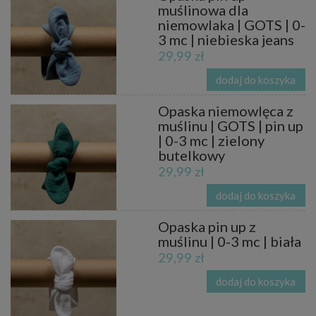
muślinowa dla
niemowlaka | GOTS | 0-
3 mc | niebieska jeans
29,99 zł
dodaj do koszyka
Opaska niemowlęca z
muślinu | GOTS | pin up
| 0-3 mc | zielony
butelkowy
29,99 zł
dodaj do koszyka
Opaska pin up z
muślinu | 0-3 mc | biała
29,99 zł
dodaj do koszyka