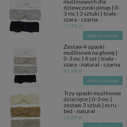
muślinowych dla
dziewczynki pinup | 0-
3 mc | 3 sztuki | biała -
szara - czarna
75,99 zł
dodaj do koszyka
Zestaw 4 opaski
muślinowe na głowę |
0-3 mc | 4 szt | biała -
szara - natural - czarna
96,99 zł
dodaj do koszyka
Trzy opaski muślinowe
dziecięce | 0-3 mc |
zestaw 3 sztuk | ecru -
beż - natural
75,99 zł
dodaj do koszyka