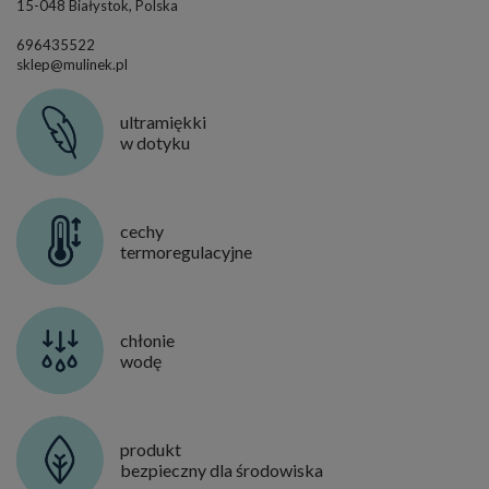
15-048 Białystok, Polska
696435522
sklep@mulinek.pl
ultramiękki
w dotyku
cechy
termoregulacyjne
chłonie
wodę
produkt
bezpieczny dla środowiska