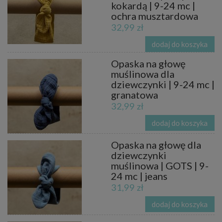
kokardą | 9-24 mc |
ochra musztardowa
32,99 zł
dodaj do koszyka
Opaska na głowę
muślinowa dla
dziewczynki | 9-24 mc |
granatowa
32,99 zł
dodaj do koszyka
Opaska na głowę dla
dziewczynki
muślinowa | GOTS | 9-
24 mc | jeans
31,99 zł
dodaj do koszyka