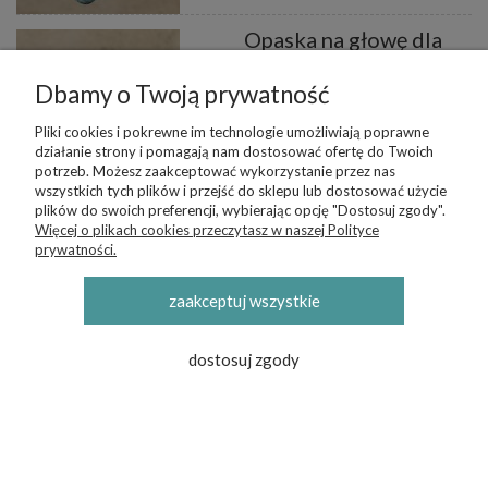
Opaska na głowę dla
dziewczynki
muślinowa | 9-24 mc |
Dbamy o Twoją prywatność
biała
32,99 zł
Pliki cookies i pokrewne im technologie umożliwiają poprawne
działanie strony i pomagają nam dostosować ofertę do Twoich
dodaj do koszyka
potrzeb. Możesz zaakceptować wykorzystanie przez nas
wszystkich tych plików i przejść do sklepu lub dostosować użycie
plików do swoich preferencji, wybierając opcję "Dostosuj zgody".
Opaska dla dziecka
Więcej o plikach cookies przeczytasz w naszej Polityce
muślinowa róż
prywatności.
pudrowy | 9-24 mc |
32,99 zł
zaakceptuj wszystkie
dodaj do koszyka
dostosuj zgody
Opaska muślinowa
czarna pin up | 0-3 mc
29,99 zł
dodaj do koszyka