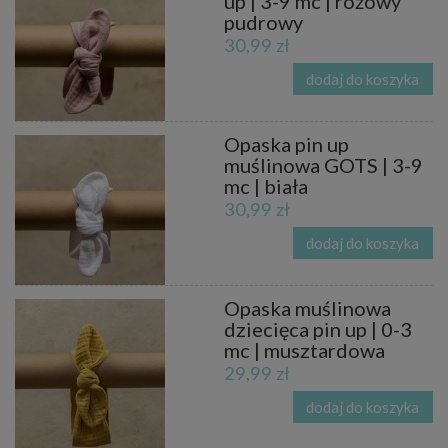
up | 3-9 mc | różowy
pudrowy
30,99 zł
dodaj do koszyka
Opaska pin up
muślinowa GOTS | 3-9
mc | biała
30,99 zł
dodaj do koszyka
Opaska muślinowa
dziecięca pin up | 0-3
mc | musztardowa
29,99 zł
dodaj do koszyka