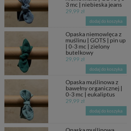
3 mc | niebieska jeans
29,99 zł
dodaj do koszyka
Opaska niemowlęca z
muślinu | GOTS | pin up
| 0-3 mc | zielony
butelkowy
29,99 zł
dodaj do koszyka
Opaska muślinowa z
bawełny organicznej |
0-3 mc | eukaliptus
29,99 zł
dodaj do koszyka
Opaska muślinowa