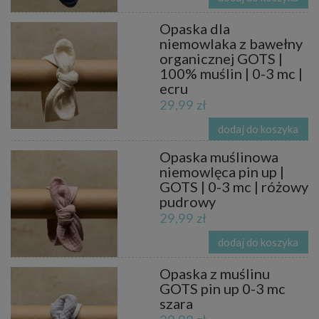
Opaska dla
niemowlaka z bawełny
organicznej GOTS |
100% muślin | 0-3 mc |
ecru
29,99 zł
dodaj do koszyka
Opaska muślinowa
niemowlęca pin up |
GOTS | 0-3 mc | różowy
pudrowy
29,99 zł
dodaj do koszyka
Opaska z muślinu
GOTS pin up 0-3 mc
szara