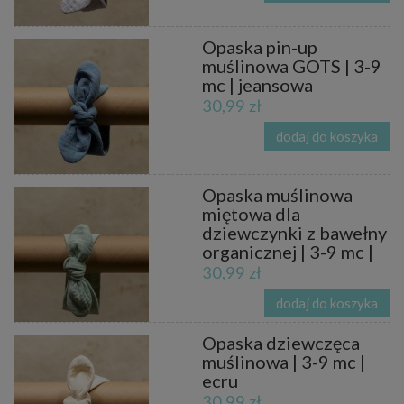
Opaska pin-up
muślinowa GOTS | 3-9
mc | jeansowa
30,99 zł
dodaj do koszyka
Opaska muślinowa
miętowa dla
dziewczynki z bawełny
organicznej | 3-9 mc |
30,99 zł
dodaj do koszyka
Opaska dziewczęca
muślinowa | 3-9 mc |
ecru
30,99 zł