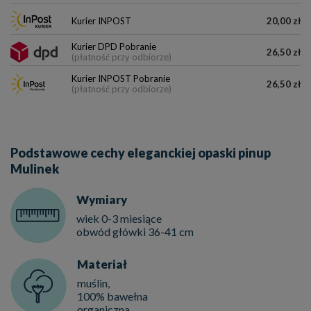
Kurier INPOST
20,00 zł
Kurier DPD Pobranie
26,50 zł
(płatność przy odbiorze)
Kurier INPOST Pobranie
26,50 zł
(płatność przy odbiorze)
Podstawowe cechy eleganckiej opaski pinup
Mulinek
Wymiary
wiek 0-3 miesiące
obwód główki 36-41 cm
Materiał
muślin,
100% bawełna
organiczna