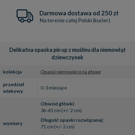
Darmowa dostawa od 250 zł
Na terenie całej Polski (kurier)
Delikatna opaska pin up z muślinu dla niemowląt
dziewczynek
kolekcja
Opaski niemowlęce na głowę
przedział
0-3 miesiące
wiekowy
Obwód główki
:
36-41 cm (+/- 2 cm)
Długość opaski rozwiązanej
:
wymiary
71 cm (+/- 2 cm)