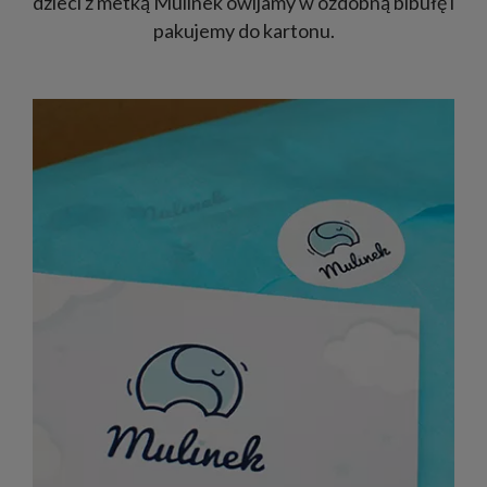
dzieci z metką Mulinek owijamy w ozdobną bibułę i
pakujemy do kartonu.